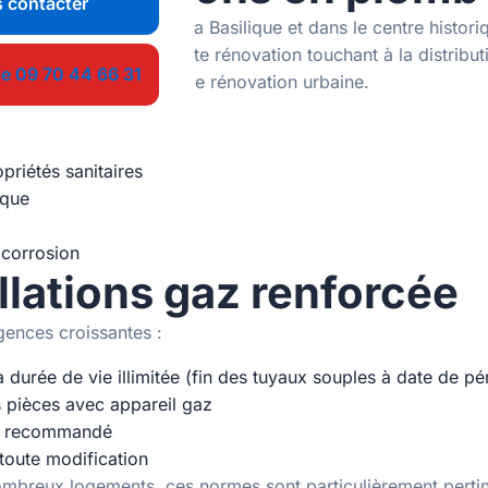
 contacter
 notamment autour de la Basilique et dans le centre histori
tématique lors de toute rénovation touchant à la distributi
le 09 70 44 66 31
 le cadre des plans de rénovation urbaine.
table :
priétés sanitaires
ique
 corrosion
llations gaz renforcée
ences croissantes :
 durée de vie illimitée (fin des tuyaux souples à date de p
es pièces avec appareil gaz
t recommandé
 toute modification
nombreux logements, ces normes sont particulièrement pertin