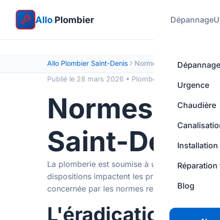
Allo
Plombier
Dépannage
U
Allo Plombier Saint-Denis
Normes plomberie 2026
Dépannag
Publié le 28 mars 2026 • Plomberie Saint-Denis
Urgence
Normes plomb
Chaudière
Canalisati
Saint-Denis
Installation
La plomberie est soumise à un cadre réglementai
Réparation 
dispositions impactent les propriétaires, les ba
Blog
concernée par les normes relatives aux matériau
L'éradication des