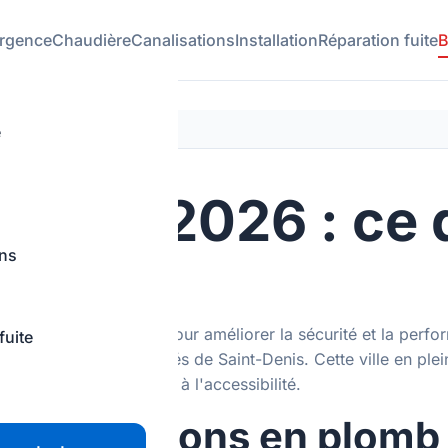
rgence
Chaudière
Canalisations
Installation
Réparation fuite
B
e
erie 2026 : ce 
ons
re strict qui évolue pour améliorer la sécurité et la perfo
fuite
illeurs et les copropriétés de Saint-Denis. Cette ville en pl
x, à la sécurité gaz et à l'accessibilité.
 canalisations en plomb