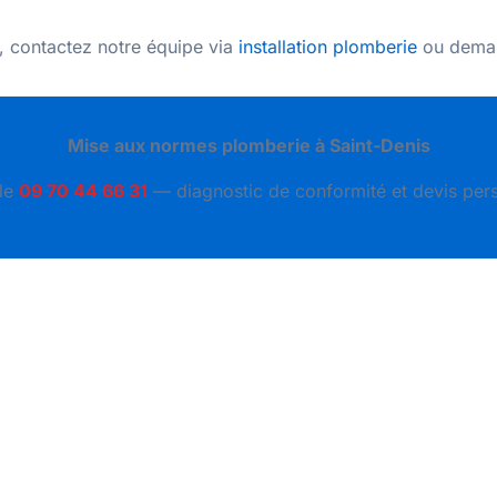
on, contactez notre équipe via
installation plomberie
ou dema
Mise aux normes plomberie à Saint-Denis
le
09 70 44 66 31
— diagnostic de conformité et devis pers