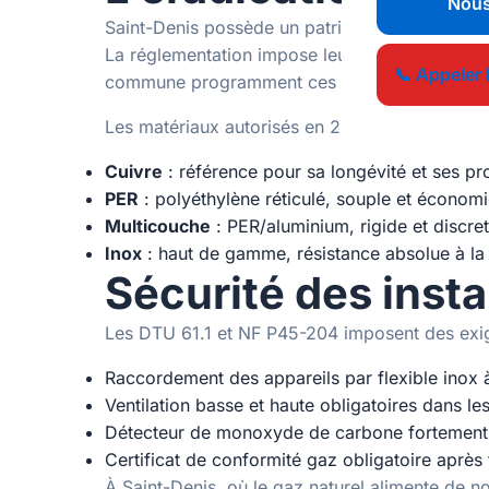
Nous
Saint-Denis possède un patrimoine bâti ancien,
La réglementation impose leur remplacement sys
📞 Appeler 
commune programment ces remplacements dans
Les matériaux autorisés en 2026 pour l'eau po
Cuivre
: référence pour sa longévité et ses pro
PER
: polyéthylène réticulé, souple et économ
Multicouche
: PER/aluminium, rigide et discret
Inox
: haut de gamme, résistance absolue à la
Sécurité des insta
Les DTU 61.1 et NF P45-204 imposent des exig
Raccordement des appareils par flexible inox à
Ventilation basse et haute obligatoires dans l
Détecteur de monoxyde de carbone fortemen
Certificat de conformité gaz obligatoire après
À Saint-Denis, où le gaz naturel alimente de 